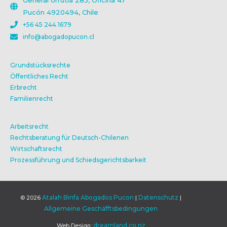
General Urrutia 283, Oficina 47
Pucón 4920494, Chile
+56 45 244 1679
info@abogadopucon.cl
Grundstücksrechte
Öffentliches Recht
Erbrecht
Familienrecht
Arbeitsrecht
Rechtsberatung für Deutsch-Chilenen
Wirtschaftsrecht
Prozessführung und Schiedsgerichtsbarkeit
Atalah Binfa Abogados Pucon
Datenschutz
© 2026
|
|
Allgemeine Geschäfftsbedingungen
dreamland.co.nz
Web Design: